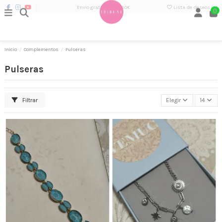
Envio gratis desde 60€
Lista de deseos (
0
)
0
Inicio
Complementos
Pulseras
Pulseras
Filtrar
Elegir
14